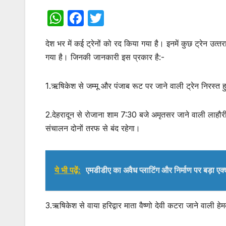
W
F
T
h
a
w
देश भर में कई ट्रेनों को रद किया गया है। इनमें कुछ ट्रेन उत्‍त
at
c
itt
गया है। जिनकी जानकारी इस प्रकार है:-
s
e
er
A
b
1.ऋषिकेश से जम्मू और पंजाब रूट पर जाने वाली ट्रेन निरस्त हुई
p
o
p
o
2.देहरादून से रोजाना शाम 7:30 बजे अमृतसर जाने वाली लाहौर
k
संचालन दोनों तरफ से बंद रहेगा।
ये भी पढ़ें:
एमडीडीए का अवैध प्लाटिंग और निर्माण पर बड़ा एक्श
3.ऋषिकेश से वाया हरिद्वार माता वैष्णो देवी कटरा जाने वाली 