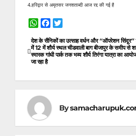
4.हरिद्वार से अमृतसर जनशताब्दी आज रद्द की गई है
W
F
T
h
a
w
at
c
itt
देश के सैनिकों का उत्साह वर्धन और ‘‘ऑपरेशन सिंदूर’’
Post
में 12 में शौर्य स्थल चीडवाली बाग बीजापुर के समीप से 
s
e
er
navigation
स्मारक गांधी पार्क तक भव्य शौर्य तिरंगा यात्रा का आय
A
b
जा रहा है
p
o
p
o
k
By
samacharupuk.c