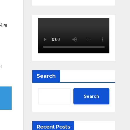
 किया
ा
Search
Search
Recent Posts