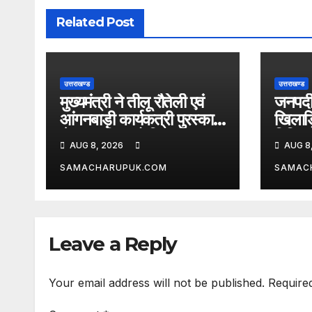
Related Post
उत्तराखण्ड
उत्तराखण्ड
मुख्यमंत्री ने तीलू रौतेली एवं
जनपदीय
आंगनबाड़ी कार्यकत्री पुरस्कार
खिलाड़
से मातृशक्ति को किया
विभिन्न 
AUG 8, 2026
AUG 8
सम्मानित
घोषित
SAMACHARUPUK.COM
SAMAC
Leave a Reply
Your email address will not be published.
Require