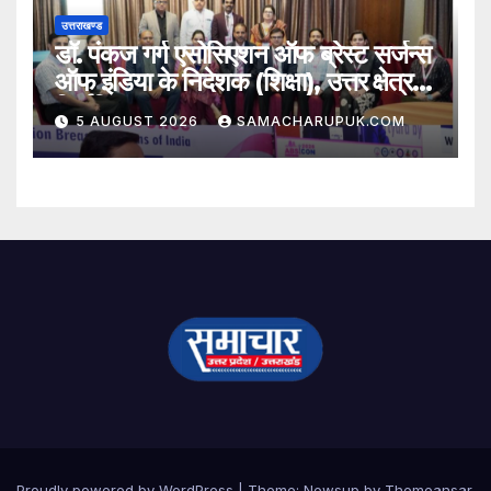
उत्तराखण्ड
डॉ. पंकज गर्ग एसोसिएशन ऑफ ब्रेस्ट सर्जन्स
ऑफ इंडिया के निदेशक (शिक्षा), उत्तर क्षेत्र
निर्वाचित
5 AUGUST 2026
SAMACHARUPUK.COM
Proudly powered by WordPress
|
Theme:
Newsup
by
Themeansar
.