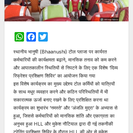
W
F
T
h
a
w
स्थानीय भानुषी (Bhaanushi) टोल प्लाजा पर कार्यरत
at
c
itt
कर्मचारियों की कार्यक्षमता बढ़ाने, मानसिक तनाव को कम करने
s
e
er
और आपातकालीन स्थितियों से निपटने के लिए एक विशेष ‘दिव्य
A
b
रिफ्रेशर प्रशिक्षण शिविर’ का आयोजन किया गया
p
o
​इस विशेष कार्यक्रम का मुख्य उद्देश्य टोल कर्मियों को यात्रियों
p
o
के साथ मधुर व्यवहार करने और कठिन परिस्थितियों में भी
सकारात्मक ऊर्जा बनाए रखने के लिए प्रशिक्षित करना था
k
कार्यक्रम का शुभारंभ ‘नमस्ते’ और ‘अंजलि मुद्रा’ के अभ्यास से
हुआ, जिससे कर्मचारियों को मानसिक शांति और एकाग्रता का
अनुभव हुआ HLL और मुकेश नौटियाल द्वारा दी गई तकनीकी
ट्रेनिंग ​प्रशिक्षण शिविर के दौरान HLL की ओर से मुकेश