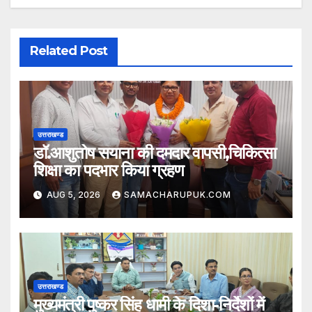
Related Post
उत्तराखण्ड
डॉ.आशुतोष सयाना की दमदार वापसी,चिकित्सा
शिक्षा का पदभार किया ग्रहण
AUG 5, 2026
SAMACHARUPUK.COM
उत्तराखण्ड
मुख्यमंत्री पुष्कर सिंह धामी के दिशा-निर्देशों में