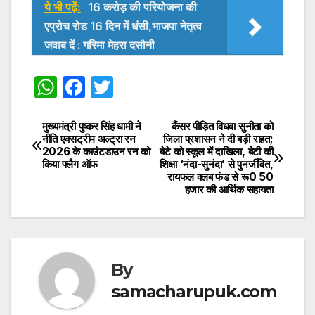
ये भी पढ़ें:
16 करोड़ की परियोजना की
एप्रोच रोड 16 दिन में धंसी,भाजपा नेतृत्व
जवाब दें : गरिमा मेहरा दसौनी
W
F
T
h
a
w
at
c
itt
मुख्यमंत्री पुष्कर सिंह धामी ने
कैंसर पीड़ित विधवा सुनीता को
Post
नीति एक्सट्रीम अल्ट्रा रन
जिला प्रशासन ने दी बड़ी राहत;
s
e
er
2026 के काउंटडाउन रन को
बेटे को स्कूल में दाखिला, बेटी की
navigation
किया फ्लैग ऑफ
शिक्षा ‘नंदा-सुनंदा’ से पुनर्जीवित,
A
b
रायफल क्लब फंड से रू0 50
हजार की आर्थिक सहायता
p
o
p
o
k
By
samacharupuk.com