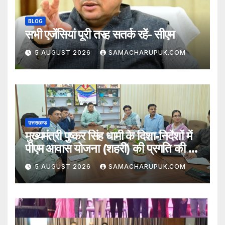
BLOG
सभी एजेंसियां पूरी तरह सतर्क रहें- सीएम
5 AUGUST 2026
SAMACHARUPUK.COM
उत्तराखण्ड
मुख्यमंत्री पुष्कर सिंह धामी के दिशा-निर्देशों में
पीएम आवास योजना (शहरी) की प्रगति की हुई
समीक्षा
5 AUGUST 2026
SAMACHARUPUK.COM