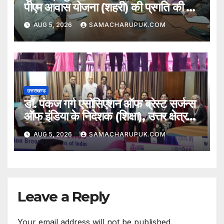
पीएम आवास योजना (शहरी) की प्रगति की हुई
समीक्षा
AUG 5, 2026
SAMACHARUPUK.COM
उत्तराखण्ड
डॉ. पंकज गर्ग एसोसिएशन ऑफ ब्रेस्ट सर्जन्स
ऑफ इंडिया के निदेशक (शिक्षा), उत्तर क्षेत्र
निर्वाचित
AUG 5, 2026
SAMACHARUPUK.COM
Leave a Reply
Your email address will not be published.